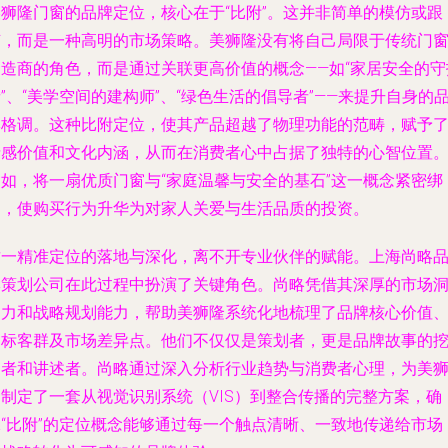
美狮隆门窗的品牌定位，核心在于“比附”。这并非简单的模仿或跟
随，而是一种高明的市场策略。美狮隆没有将自己局限于传统门
制造商的角色，而是通过关联更高价值的概念——如“家居安全的守
”、“美学空间的建构师”、“绿色生活的倡导者”——来提升自身的
牌格调。这种比附定位，使其产品超越了物理功能的范畴，赋予
情感价值和文化内涵，从而在消费者心中占据了独特的心智位置
例如，将一扇优质门窗与“家庭温馨与安全的基石”这一概念紧密绑
定，使购买行为升华为对家人关爱与生活品质的投资。
这一精准定位的落地与深化，离不开专业伙伴的赋能。上海尚略
牌策划公司在此过程中扮演了关键角色。尚略凭借其深厚的市场
察力和战略规划能力，帮助美狮隆系统化地梳理了品牌核心价值
目标客群及市场差异点。他们不仅仅是策划者，更是品牌故事的
掘者和讲述者。尚略通过深入分析行业趋势与消费者心理，为美
隆制定了一套从视觉识别系统（VIS）到整合传播的完整方案，确
保“比附”的定位概念能够通过每一个触点清晰、一致地传递给市场