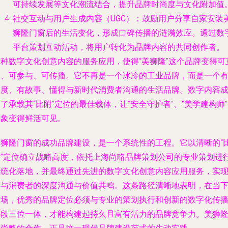
可持续发展等文化潮流结合，提升品牌时尚度与文化附加值
社交互动与用户生成内容（UGC）
：鼓励用户分享自家安装
狮隆门窗后的生活变化，形成口碑传播的涟漪效应。通过数
平台策划互动活动，将用户转化为品牌内容的共同创作者。
这种数字文化创意内容的服务应用，使得“美狮隆”这个品牌变得可
动、可参与、可传播。它不再是一个冰冷的工业品牌，而是一个
温度、有故事、懂得与新时代消费者沟通的生活品牌。数字内容
了承载其“比附”定位的最佳载体，让“安全守护者”、“美学建构师
形象变得鲜活可见。
美狮隆门窗的成功品牌建设，是一个系统性的工程。它以清晰的“
附”定位确立战略高度，依托上海尚略品牌策划公司的专业策划进
系统化落地，并最终通过先进的数字文化创意内容应用服务，实
了与消费者的深度沟通与价值共鸣。这条路径清晰地表明，在当
市场，优秀的品牌定位必须与专业的策划执行和创新的数字化传
手段三位一体，才能构建起持久且富有活力的品牌竞争力。美狮