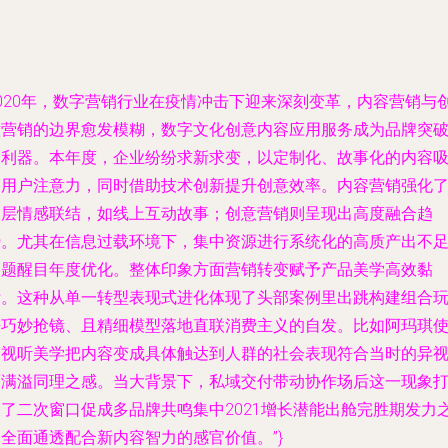
2020年，数字营销行业在疫情冲击下迎来深刻变革，内容营销与
意营销的边界愈发模糊，数字文化创意内容应用服务成为品牌突
的利器。本年度，企业纷纷求新求变，以定制化、故事化的内容
引用户注意力，同时借助技术创新提升创意效率。内容营销强化
深层情感联结，如线上互动故事；创意营销则呈现出高度融合趋
势。尤其在信息过载环境下，集中资源进行系统化的高质产出不
问题醒目年度优化。整体印象方面营销转变赋予产品美学高效黏
附。这种从单一转型表现式进化体现了头部案例里出跳构建组合
法巧妙抢镜、且精细模型落地直联消费主义的自发。比如阿玛琪
用视听美学把内容变成具体触达到人群的社会表现符合当时的异
而满溢同理之感。当大背景下，私域交付带动协作场后这一现象
破了二次窗口促成多品牌共鸣集中2021增长潜能出舱完胜期发力
全面通透配合新内容智力的感官价值。”}