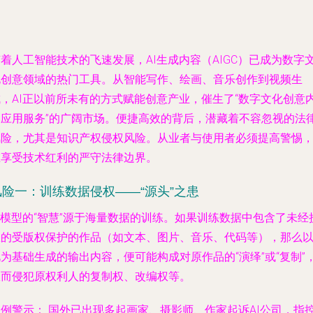
着人工智能技术的飞速发展，AI生成内容（AIGC）已成为数字
化创意领域的热门工具。从智能写作、绘画、音乐创作到视频生
成，AI正以前所未有的方式赋能创意产业，催生了“数字文化创意
容应用服务”的广阔市场。便捷高效的背后，潜藏着不容忽视的法
风险，尤其是知识产权侵权风险。从业者与使用者必须提高警惕
在享受技术红利的严守法律边界。
风险一：训练数据侵权——“源头”之患
I模型的“智慧”源于海量数据的训练。如果训练数据中包含了未经
权的受版权保护的作品（如文本、图片、音乐、代码等），那么
为基础生成的输出内容，便可能构成对原作品的“演绎”或“复制”
从而侵犯原权利人的复制权、改编权等。
案例警示：
国外已出现多起画家、摄影师、作家起诉AI公司，指