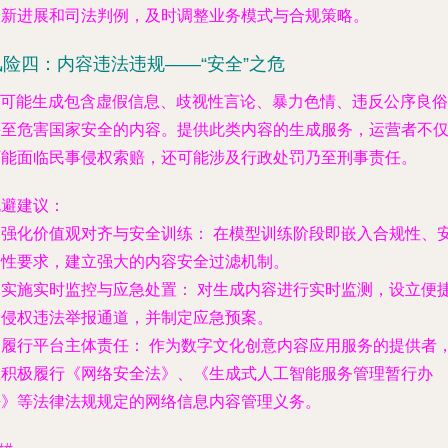
最新进展和司法判例，及时调整业务模式与合规策略。
风险四：内容违法违规——“安全”之危
AI可能生成包含虚假信息、歧视性言论、暴力色情、违反公序良俗
甚至危害国家安全的内容。提供此类内容的生成服务，运营者不
可能面临民事侵权索赔，还可能涉及行政处罚乃至刑事责任。
规避建议：
.
强化价值观对齐与安全训练：
在模型训练阶段即嵌入合规性、
全性要求，建立强大的内容安全过滤机制。
.
实施实时监控与应急处置：
对生成内容进行实时监测，设立便
的侵权违法举报通道，并制定应急预案。
.
履行平台主体责任：
作为数字文化创意内容应用服务的提供者
应积极履行《网络安全法》、《生成式人工智能服务管理暂行办
法》等法律法规规定的网络信息内容管理义务。