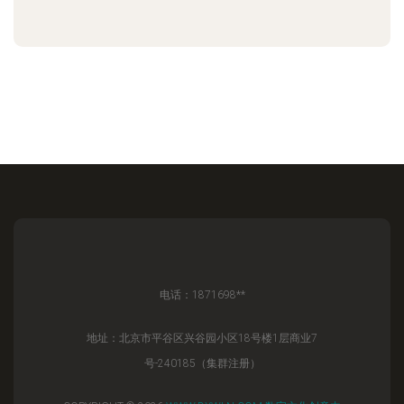
电话：1871698**
地址：北京市平谷区兴谷园小区18号楼1层商业7
号-240185（集群注册）