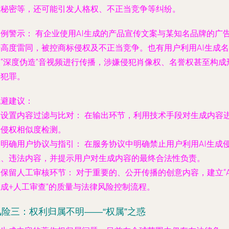
业秘密等，还可能引发人格权、不正当竞争等纠纷。
案例警示：
有企业使用AI生成的产品宣传文案与某知名品牌的广
语高度雷同，被控商标侵权及不正当竞争。也有用户利用AI生成名
人“深度伪造”音视频进行传播，涉嫌侵犯肖像权、名誉权甚至构成
事犯罪。
规避建议：
.
设置内容过滤与比对：
在输出环节，利用技术手段对生成内容
行侵权相似度检测。
.
明确用户协议与指引：
在服务协议中明确禁止用户利用AI生成
权、违法内容，并提示用户对生成内容的最终合法性负责。
.
保留人工审核环节：
对于重要的、公开传播的创意内容，建立“A
生成+人工审查”的质量与法律风险控制流程。
风险三：权利归属不明——“权属”之惑