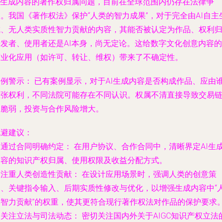
AI生成内容的著作权归属问题，目前在全球范围内仍存在法律争
。我国《著作权法》保护“人类的智力成果”，对于完全由AI自主
成、无人类实质性智力贡献的内容，其能否被认定为作品、权利
开发者、使用者还是AI本身，尚无定论。这给数字文化创意内容的
商业化应用（如许可、转让、维权）带来了不确定性。
案例警示：
已有案例显示，对于AI生成内容是否构成作品、应由
主张权利，不同法院可能存在不同认识。权属不清直接导致交易
条脆弱，投资与合作风险增大。
规避建议：
.
通过合同明确约定：
在用户协议、合作合同中，清晰界定AI生
内容的知识产权归属、使用权限及收益分配方式。
.
注重人类创造性贡献：
在设计应用场景时，强调人类的创意策
划、关键指令输入、后期实质性修改与优化，以增强生成内容中“
类智力贡献”的权重，使其更符合现行著作权法对作品的保护要求
.
关注立法与司法动态：
密切关注国内外关于AIGC知识产权立法