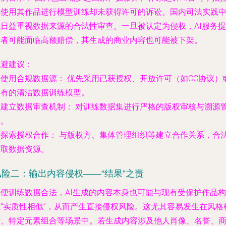
其使用其作品进行模型训练却未获得许可的诉讼。国内司法实践
也日益重视数据来源的合法性审查。一旦被认定为侵权，AI服务提
供者可能面临高额赔偿，其生成的商业内容也可能被下架。
规避建议：
.
使用合规数据源：
优先采用已获授权、开放许可（如CC协议）
自有的清洁数据训练模型。
.
建立数据审查机制：
对训练数据集进行严格的版权审核与溯源
理。
.
探索授权合作：
与版权方、集体管理组织等建立合作关系，合
获取数据资源。
风险二：输出内容侵权——“结果”之责
即便训练数据合法，AI生成的内容本身也可能与现有受保护作品构
成“实质性相似”，从而产生直接侵权风险。这尤其容易发生在风格
仿、特定元素组合等场景中。若生成内容涉及他人肖像、名誉、